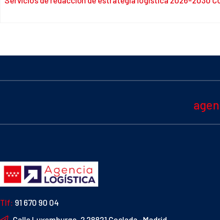
Servicios de redacción de estrategia logística 2026-2030 
agen
Tlf:
91 670 90 04
Calle Luxemburgo, 2 28821 Coslada -Madrid